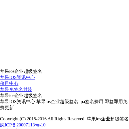
苹果ios企业超级签名
苹果IOS资讯中心
价目中心
苹果免签名封装
苹果ios企业超级签名
苹果IOS资讯中心 苹果ios企业超级签名 ipa签名费用 即签即用免
费更新
Copyright (C) 2015-2016 All Rights Reserved. 苹果ios企业超级签名
皖ICP备20007113号-10