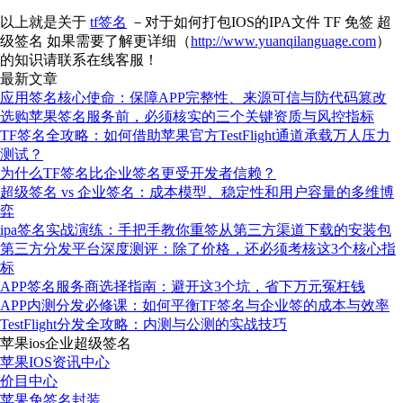
以上就是关于
tf签名
－对于如何打包IOS的IPA文件 TF 免签 超
级签名 如果需要了解更详细（
http://www.yuanqilanguage.com
）
的知识请联系在线客服！
最新文章
应用签名核心使命：保障APP完整性、来源可信与防代码篡改
选购苹果签名服务前，必须核实的三个关键资质与风控指标
TF签名全攻略：如何借助苹果官方TestFlight通道承载万人压力
测试？
为什么TF签名比企业签名更受开发者信赖？
超级签名 vs 企业签名：成本模型、稳定性和用户容量的多维博
弈
ipa签名实战演练：手把手教你重签从第三方渠道下载的安装包
第三方分发平台深度测评：除了价格，还必须考核这3个核心指
标
APP签名服务商选择指南：避开这3个坑，省下万元冤枉钱
APP内测分发必修课：如何平衡TF签名与企业签的成本与效率
TestFlight分发全攻略：内测与公测的实战技巧
苹果ios企业超级签名
苹果IOS资讯中心
价目中心
苹果免签名封装