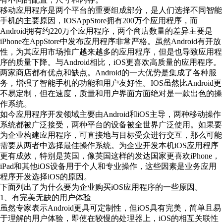
移动应用程序是两个平台的重要组成部分，是人们选择不同智能
手机的主要原因，IOSAppStore拥有200万个应用程序，而
Android拥有约220万个应用程序，两个商店数量的差异主要是
iPhone在AppStore中发布应用程序非常严格。虽然Android有开放
性，为其应用市场推广越来越多的应用程序，但是也导致应用程
序的质量下降。与Android相比，iOS更喜欢高质量的应用程序。
两家商店都有优点和缺点。Android的一大优势是集成了各种服
务，增强了智能手机的功能和用户友好性。IOS虽然比Android更
不易定制，但在速度，质量和用户界面方面绝对是一款出色的操
作系统。
如今应用程序开发领域主要由Android和iOS主导，两种移动操作
系统都被广泛接受，两种平台的设备被全世界广泛使用。如果要
为企业构建应用程序，可直接地与目标受众进行交互，那么可能
需要从两者中选择最佳操作系统。为企业开发本机iOS应用程序
更有成效，特别是英国，像英国这样的发达国家更喜欢iPhone，
iPad和其他iOS设备用于个人和专业操作，这些因素是业务应用
程序开发选择iOS的原因。
下面列出了为什么要为企业购买iOS应用程序的一些原因。
1、有完美无缺的用户体验
虽然专家表示Android更具可定制性，但iOS具有完美，简单且易
于理解的用户体验，即使在较慢的处理器上，iOS的相互关联性