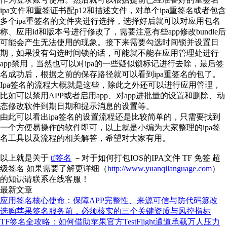
ipa文件和重签证书配p12和描述文件，对单个ipa重签名或者包含
多个ipa重签名的文件夹进行选择，选择好后就可以对应用包名
称、应用id和版本号进行修改了，需要注意有些app修改bundle后
可能会产生无法使用的现象。接下来需要勾选时间锁并设置日
期，如果没有勾选时间锁的话，可能就不能在应用管理处进行
app禁用，当然也可以对ipa的一些疑似锁标记进行去除，最后签
名成功后，根据之前的保存路径就可以看到ipa重签名的包了。
Ipa签名的流程大概就是这些，除此之外还可以进行应用管理，
比如可以禁用APP或者启用app、对app进批量的设置和删除、动
态修改软件到期日期和提示消息的设置等。
由此可以看出ipa签名的设置流程还是比较简单的，只需要找到
一个方便易操作的软件即可，以上就是小编为大家整理的ipa签
名工具以及流程的相关解答，希望对大家有用。
以上就是关于
tf签名
－对于如何打包IOS的IPA文件 TF 免签 超
级签名 如果需要了解更详细（
http://www.yuanqilanguage.com
）
的知识请联系在线客服！
最新文章
应用签名核心使命：保障APP完整性、来源可信与防代码篡改
选购苹果签名服务前，必须核实的三个关键资质与风控指标
TF签名全攻略：如何借助苹果官方TestFlight通道承载万人压力