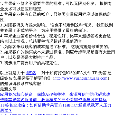
1. 苹果企业签名不需要苹果的批准，可以无限期分发。 根据专
业技术可以使应用稳定。
2. 苹果企业拥有自己的帐户，只签署少量应用程序以确保稳定
性。
3 .对顾客流失有很大影响。 谁也不想看到这种情况。 我们找到
并签署了正式的平台，为应用提供了最终的保证。
4. 苹果企业签名价格合适，稳定性好，比苹果超级签名更合适
结合以上情况，总结哪种情况超过基准值适合
1 .为顾客争取顾客的成本超过了标准。 这项措施是最重要的。
2 .如果客户的购买成本未超过标准，则应考虑苹果是否有大量用
户，以及是否是大型推广产品。
3 .初步推广需要用户的高稳定性。
以上就是关于
tf签名
－对于如何打包IOS的IPA文件 TF 免签 超
级签名 如果需要了解更详细（
http://www.yuanqilanguage.com
）
的知识请联系在线客服！
最新文章
应用签名核心使命：保障APP完整性、来源可信与防代码篡改
选购苹果签名服务前，必须核实的三个关键资质与风控指标
TF签名全攻略：如何借助苹果官方TestFlight通道承载万人压力
测试？