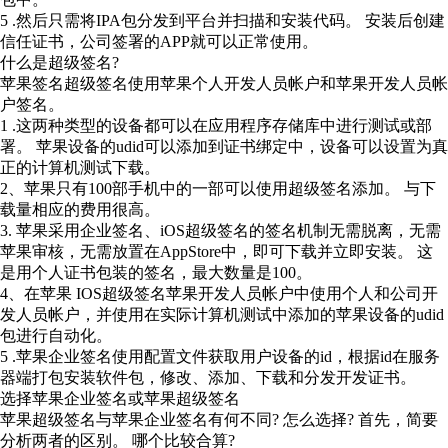
5 .然后只需将IPA包分发到平台并扫描和安装代码。 安装后创建
信任证书，公司签署的APP就可以正常使用。
什么是超级签名?
苹果签名超级签名使用苹果个人开发人员帐户和苹果开发人员帐
户签名。
1 .这两种类型的设备都可以在应用程序存储库中进行测试或部
署。 苹果设备的udid可以添加到证书绑定中，设备可以设置为真
正的计算机测试下载。
2、苹果只有100部手机中的一部可以使用超级签名添加。 与下
载量相应的费用很高。
3. 苹果采用企业签名、iOS超级签名的签名机制无需脱离，无需
苹果审核，无需放置在AppStore中，即可下载并立即安装。 这
是用个人证书包装的签名，最大数量是100。
4、在苹果 IOS超级签名苹果开发人员帐户中使用个人和公司开
发人员帐户，并使用在实际计算机测试中添加的苹果设备的udid
包进行自动化。
5 .苹果企业签名使用配置文件获取用户设备的id，根据id在服务
器端打包安装软件包，修改、添加、下载和分发开发证书。
选择苹果企业签名或苹果超级签名
苹果超级签名与苹果企业签名有何不同? 怎么选择? 首先，简要
分析两者的区别。 哪个比较合算?