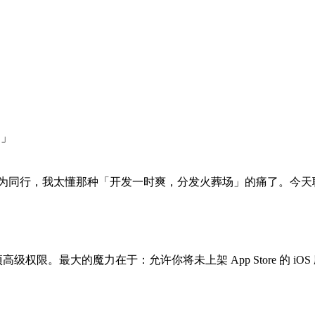
道」
而抓狂？作为同行，我太懂那种「开发一时爽，分发火葬场」的痛了。今天聊点实在
权限。最大的魔力在于：允许你将未上架 App Store 的 iO
。