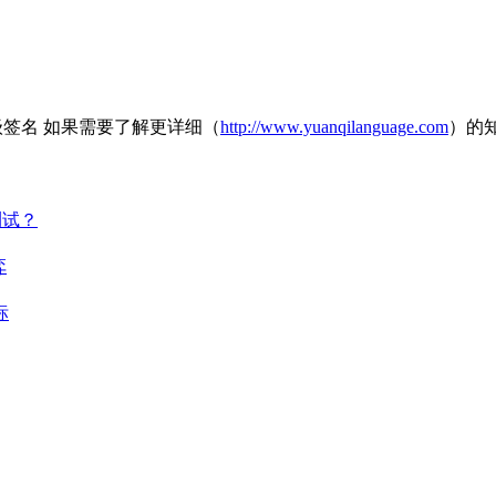
超级签名 如果需要了解更详细（
http://www.yuanqilanguage.com
）的
测试？
弈
标