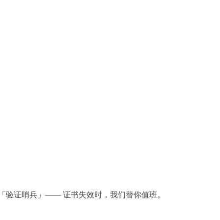
「验证哨兵」—— 证书失效时，我们替你值班。