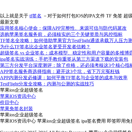
以上就是关于
tf签名
－对于如何打包IOS的IPA文件 TF 免签 
最新文章
应用签名核心使命：保障APP完整性、来源可信与防代码篡改
选购苹果签名服务前，必须核实的三个关键资质与风控指标
TF签名全攻略：如何借助苹果官方TestFlight通道承载万人压力
为什么TF签名比企业签名更受开发者信赖？
超级签名 vs 企业签名：成本模型、稳定性和用户容量的多维博
ipa签名实战演练：手把手教你重签从第三方渠道下载的安装包
第三方分发平台深度测评：除了价格，还必须考核这3个核心指
APP签名服务商选择指南：避开这3个坑，省下万元冤枉钱
APP内测分发必修课：如何平衡TF签名与企业签的成本与效率
TestFlight分发全攻略：内测与公测的实战技巧
苹果ios企业超级签名
苹果IOS资讯中心
价目中心
苹果免签名封装
苹果ios企业超级签名
苹果IOS资讯中心 苹果ios企业超级签名 ipa签名费用 即签即用