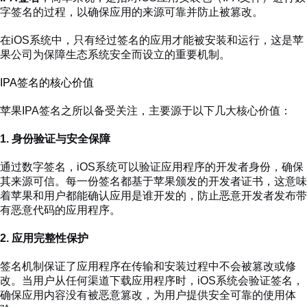
字签名的过程，以确保应用的来源可靠并防止被篡改。
在iOS系统中，只有经过签名的应用才能被安装和运行，这是苹
果公司为保障生态系统安全而设立的重要机制。
IPA签名的核心价值
苹果IPA签名之所以备受关注，主要源于以下几大核心价值：
1. 身份验证与安全保障
通过数字签名，iOS系统可以验证应用程序的开发者身份，确保
其来源可信。每一份签名都基于苹果颁发的开发者证书，这意味
着苹果和用户都能确认应用是谁开发的，防止恶意开发者发布带
有恶意代码的应用程序。
2. 应用完整性保护
签名机制保证了应用程序在传输和安装过程中不会被篡改或修
改。当用户从任何渠道下载应用程序时，iOS系统会验证签名，
确保应用内容没有被恶意篡改，为用户提供安全可靠的使用体