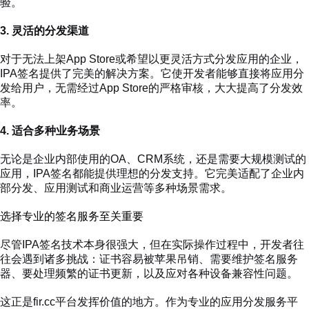
验。
3. 灵活的分发渠道
对于无法上架App Store或希望以更灵活方式分发应用的企业，
IPA签名提供了完美的解决方案。它使开发者能够直接将应用分
发给用户，无需经过App Store的严格审核，大大提高了分发效
率。
4. 适合多种业务场景
无论是企业内部使用的OA、CRM系统，还是需要大规模测试的
应用，IPA签名都能提供理想的分发支持。它完美适配了企业内
部分发、应用测试和商业运营等多种场景需求。
选择专业的签名服务至关重要
尽管IPA签名技术本身很强大，但在实际操作过程中，开发者往
往会遇到诸多挑战：证书容易被苹果吊销、需要维护签名服务
器、要处理频繁的证书更新，以及应对各种设备兼容性问题。
这正是
fir.cc
平台发挥价值的地方。作为专业的应用分发服务平