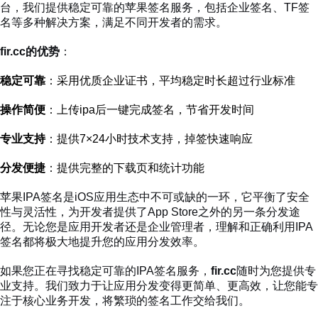
台，我们提供稳定可靠的苹果签名服务，包括企业签名、TF签
名等多种解决方案，满足不同开发者的需求。
fir.cc
的优势
：
稳定可靠
：采用优质企业证书，平均稳定时长超过行业标准
操作简便
：上传ipa后一键完成签名，节省开发时间
专业支持
：提供7×24小时技术支持，掉签快速响应
分发便捷
：提供完整的下载页和统计功能
苹果IPA签名是iOS应用生态中不可或缺的一环，它平衡了安全
性与灵活性，为开发者提供了App Store之外的另一条分发途
径。无论您是应用开发者还是企业管理者，理解和正确利用IPA
签名都将极大地提升您的应用分发效率。
如果您正在寻找稳定可靠的IPA签名服务，
fir.cc
随时为您提供专
业支持。我们致力于让应用分发变得更简单、更高效，让您能专
注于核心业务开发，将繁琐的签名工作交给我们。