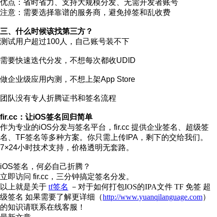
优点：省时省力、支持大规模分发、无需开发者账号
注意：需要选择靠谱的服务商，避免掉签和乱收费
三、什么时候该找第三方？
测试用户超过100人，自己账号装不下
需要快速迭代分发，不想每次都收UDID
做企业级应用内测，不想上架App Store
团队没有专人折腾证书和签名流程
fir.cc：让iOS签名回归简单
作为专业的iOS分发与签名平台，fir.cc 提供企业签名、超级签
名、TF签名等多种方案。你只需上传IPA，剩下的交给我们。
7×24小时技术支持，价格透明无套路。
iOS签名，何必自己折腾？
立即访问 fir.cc，三分钟搞定签名分发。
以上就是关于
tf签名
－对于如何打包IOS的IPA文件 TF 免签 超
级签名 如果需要了解更详细（
http://www.yuanqilanguage.com
）
的知识请联系在线客服！