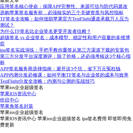
最新文章
应用签名核心使命：保障APP完整性、来源可信与防代码篡改
选购苹果签名服务前，必须核实的三个关键资质与风控指标
TF签名全攻略：如何借助苹果官方TestFlight通道承载万人压力
测试？
为什么TF签名比企业签名更受开发者信赖？
超级签名 vs 企业签名：成本模型、稳定性和用户容量的多维博
弈
ipa签名实战演练：手把手教你重签从第三方渠道下载的安装包
第三方分发平台深度测评：除了价格，还必须考核这3个核心指
标
APP签名服务商选择指南：避开这3个坑，省下万元冤枉钱
APP内测分发必修课：如何平衡TF签名与企业签的成本与效率
TestFlight分发全攻略：内测与公测的实战技巧
苹果ios企业超级签名
苹果IOS资讯中心
价目中心
苹果免签名封装
苹果ios企业超级签名
苹果IOS资讯中心 苹果ios企业超级签名 ipa签名费用 即签即用免
费更新