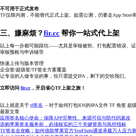
不可用于正式发布
TF仅限内测，不能替代正式上架。如需公测，仍要走App Store
三、嫌麻烦？
fir.cc
帮你一站式代上架
以上每一步都可能踩坑——尤其是审核被拒、打包配置错误、证
审核预检与申诉辅导
快速上传与版本管理
企业签/超级签/TF签全方案覆盖
让专业的人做专业的事，你只需提交IPA，剩下的交给我们。
立即访问
fir.cc
，开启省心TF上架之旅！
以上就是关于
tf签名
－对于如何打包IOS的IPA文件 TF 免签 
最新文章
应用签名核心使命：保障APP完整性、来源可信与防代码篡改
选购苹果签名服务前，必须核实的三个关键资质与风控指标
TF签名全攻略：如何借助苹果官方TestFlight通道承载万人压力