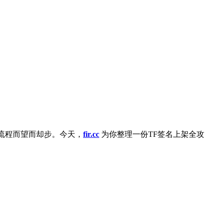
流程而望而却步。今天，
fir.cc
为你整理一份TF签名上架全攻