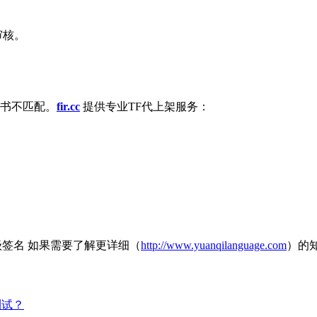
审核。
书不匹配。
fir.cc
提供专业TF代上架服务：
超级签名 如果需要了解更详细（
http://www.yuanqilanguage.com
）的
测试？