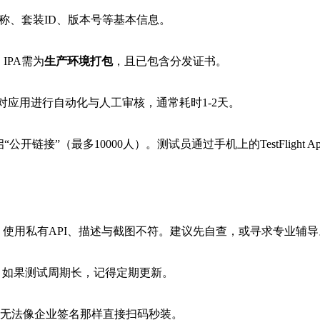
填写应用名称、套装ID、版本号等基本信息。
意：IPA需为
生产环境打包
，且已包含分发证书。
苹果会对应用进行自动化与人工审核，通常耗时1-2天。
开链接”（最多10000人）。测试员通过手机上的TestFlight
完整、使用私有API、描述与截图不符。建议先自查，或寻求专业辅导
。如果测试周期长，记得定期更新。
接安装。无法像企业签名那样直接扫码秒装。