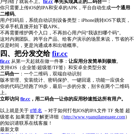
户扫错了就装不上。
fir.cc
率先实现真正的二码合一
：
你只需要上传
iOS的IPA和安卓的APK，平台自动生成
一个通用
二维码
。
用户扫码后，系统自动识别设备类型：
iPhone跳转iOS下载页，
安卓手机直接开始下载APK。
不再需要维护两个入口，不再担心用户问
“我该扫哪个码”。
这对内测团队、跨平台产品、给客户演示的场景来说，节省的不
仅是时间，更是沟通成本和出错概率。
四、把分发交给
fir.cc
fir.cc
从第一天起就在做一件事：
让应用分发简单到极致
。
支持
iOS（企业签/超级签/TF签）和安卓全类型分发
二码合一
：一个二维码，双端自动识别
版本管理、安装统计、密码保护、一键回退，功能一应俱全
你的代码已经跑了
99步，最后一步的分发，别卡在两个二维码
上。
立即访问
fir.cc
，用二码合一让你的应用秒速抵达所有用户。
以上就是关于
tf签名
－对于如何打包IOS的IPA文件 TF 免签 超
级签名 如果需要了解更详细（
http://www.yuanqilanguage.com
）
的知识请联系在线客服！
最新文章