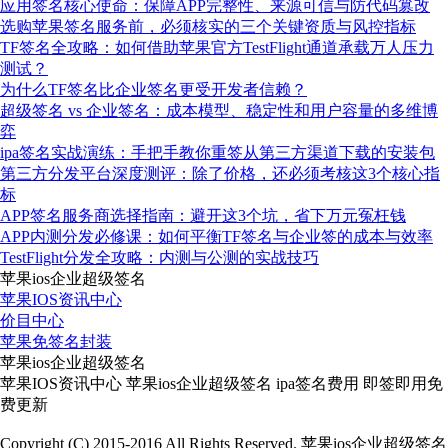
应用签名核心使命：保障APP完整性、来源可信与防代码篡改
选购苹果签名服务前，必须核实的三个关键资质与风控指标
TF签名全攻略：如何借助苹果官方TestFlight通道承载万人压力
测试？
为什么TF签名比企业签名更受开发者信赖？
超级签名 vs 企业签名：成本模型、稳定性和用户容量的多维博
弈
ipa签名实战演练：手把手教你重签从第三方渠道下载的安装包
第三方分发平台深度测评：除了价格，还必须考核这3个核心指
标
APP签名服务商选择指南：避开这3个坑，省下万元冤枉钱
APP内测分发必修课：如何平衡TF签名与企业签的成本与效率
TestFlight分发全攻略：内测与公测的实战技巧
苹果ios企业超级签名
苹果IOS资讯中心
价目中心
苹果免签名封装
苹果ios企业超级签名
苹果IOS资讯中心 苹果ios企业超级签名 ipa签名费用 即签即用免
费更新
Copyright (C) 2015-2016 All Rights Reserved. 苹果ios企业超级签名