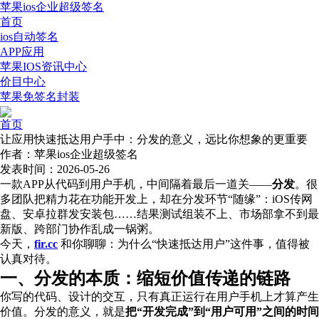
苹果ios企业超级签名
首页
ios自动签名
APP应用
苹果IOS资讯中心
价目中心
苹果免签名封装
首页
让应用快速抵达用户手中：分发的意义，远比你想象的更重要
作者：苹果ios企业超级签名
发表时间：2026-05-26
一款
APP从代码到用户手机，中间隔着最后一道关——
分发
。很
多团队把精力花在功能开发上，却在分发环节
“随缘”：iOS传网
盘、安卓拉群发安装包……结果测试组装不上、市场部拿不到最
新版、跨部门协作乱成一锅粥。
今天，
fir.cc
和你聊聊：为什么“快速抵达用户”这件事，值得被
认真对待。
一、分发的本质：缩短价值传递的链路
你写的代码、设计的交互，只有真正运行在用户手机上才算产生
价值。分发的意义，就是
把
“开发完成”到“用户可用”之间的时间