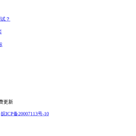
测试？
弈
标
免费更新
名
皖ICP备20007113号-10