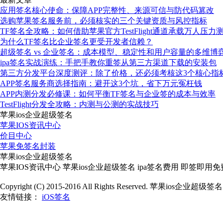
应用签名核心使命：保障APP完整性、来源可信与防代码篡改
选购苹果签名服务前，必须核实的三个关键资质与风控指标
TF签名全攻略：如何借助苹果官方TestFlight通道承载万人压力
为什么TF签名比企业签名更受开发者信赖？
超级签名 vs 企业签名：成本模型、稳定性和用户容量的多维博
ipa签名实战演练：手把手教你重签从第三方渠道下载的安装包
第三方分发平台深度测评：除了价格，还必须考核这3个核心指
APP签名服务商选择指南：避开这3个坑，省下万元冤枉钱
APP内测分发必修课：如何平衡TF签名与企业签的成本与效率
TestFlight分发全攻略：内测与公测的实战技巧
苹果ios企业超级签名
苹果IOS资讯中心
价目中心
苹果免签名封装
苹果ios企业超级签名
苹果IOS资讯中心 苹果ios企业超级签名 ipa签名费用 即签即用
Copyright (C) 2015-2016 All Rights Reserved. 苹果ios企业超级签
友情链接：
iOS签名